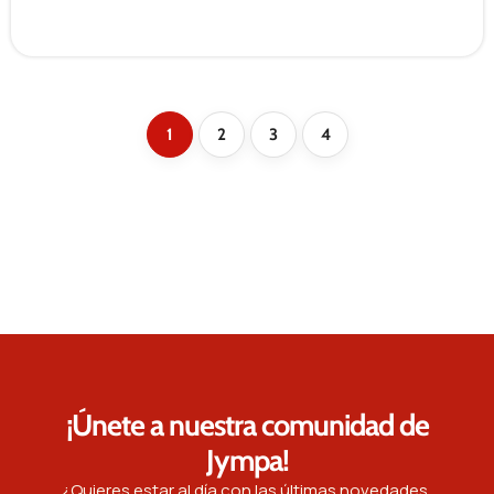
1
2
3
4
¡Únete a nuestra comunidad de
Jympa!
¿Quieres estar al día con las últimas novedades,