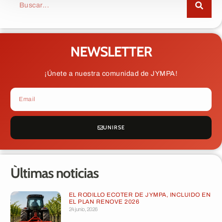
NEWSLETTER
¡Únete a nuestra comunidad de JYMPA!
UNIRSE
Ùltimas noticias
EL RODILLO ECOTER DE JYMPA, INCLUIDO EN
EL PLAN RENOVE 2026
24 junio, 2026