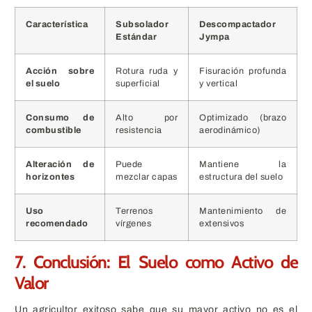
Característica
Subsolador
Descompactador
Estándar
Jympa
Acción sobre
Rotura ruda y
Fisuración profunda
el suelo
superficial
y vertical
Consumo de
Alto por
Optimizado (brazo
combustible
resistencia
aerodinámico)
Alteración de
Puede
Mantiene la
horizontes
mezclar capas
estructura del suelo
Uso
Terrenos
Mantenimiento de
recomendado
vírgenes
extensivos
7. Conclusión: El Suelo como Activo de
Valor
Un agricultor exitoso sabe que su mayor activo no es el