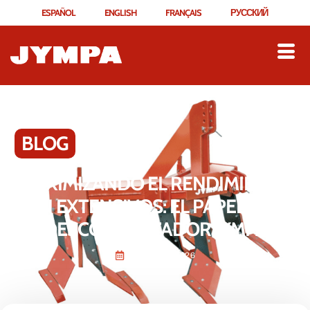
ESPAÑOL
ENGLISH
FRANÇAIS
РУССКИЙ
BLOG
MAXIMIZANDO EL RENDIMIENTO
EN EXTENSIVOS: EL PAPEL DEL
DESCOMPACTADOR JYMPA
febrero 15, 2026