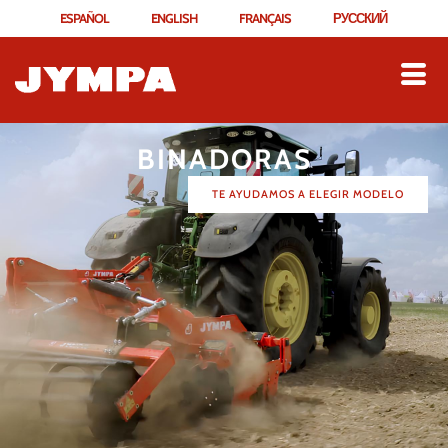
ESPAÑOL
ENGLISH
FRANÇAIS
РУССКИЙ
BINADORAS
TE AYUDAMOS A ELEGIR MODELO