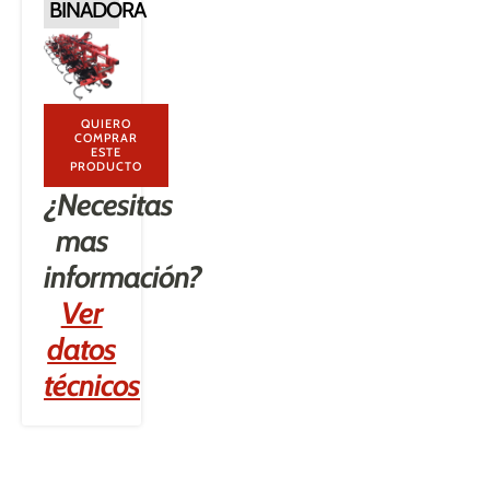
BINADORA
QUIERO
COMPRAR
ESTE
PRODUCTO
¿Necesitas
mas
información?
Ver
datos
técnicos