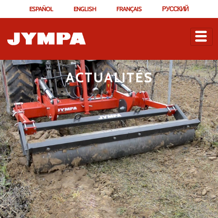
ESPAÑOL
ENGLISH
FRANÇAIS
РУССКИЙ
ACTUALITÉS