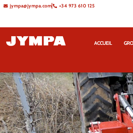
jympa@jympa.com
+34 973 610 125
ACCUEIL
GRO