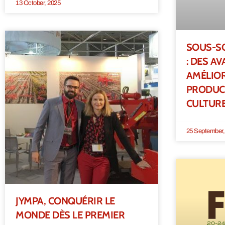
13 October, 2025
SOUS-S
: DES A
AMÉLIOR
PRODUCT
CULTUR
25 September,
JYMPA, CONQUÉRIR LE
MONDE DÈS LE PREMIER