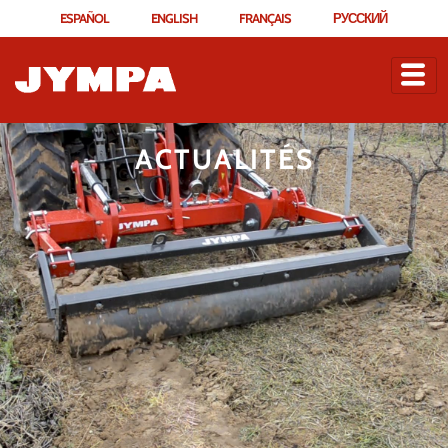
ESPAÑOL
ENGLISH
FRANÇAIS
РУССКИЙ
ACTUALITÉS