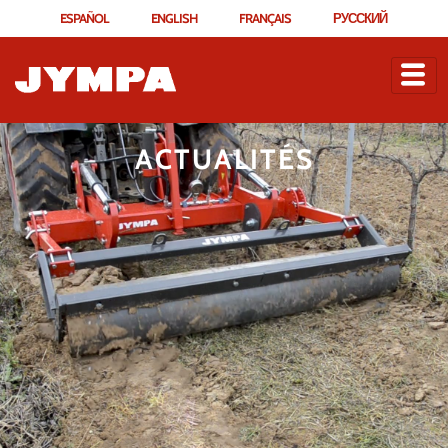
ESPAÑOL
ENGLISH
FRANÇAIS
РУССКИЙ
ACTUALITÉS