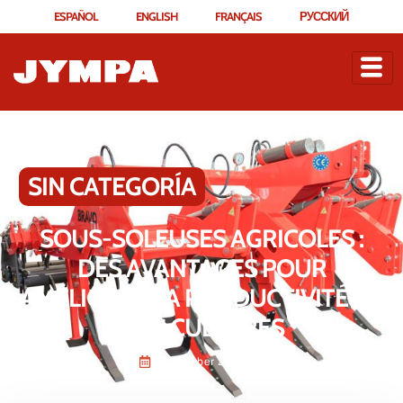
ESPAÑOL
ENGLISH
FRANÇAIS
РУССКИЙ
SIN CATEGORÍA
SOUS-SOLEUSES AGRICOLES :
DES AVANTAGES POUR
AMÉLIORER LA PRODUCTIVITÉ DE
VOS CULTURES
September 25, 2025