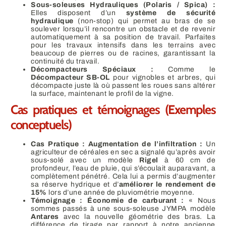
Sous-soleuses Hydrauliques (Polaris / Spica) :
Elles disposent d’un
système de sécurité
hydraulique
(non-stop) qui permet au bras de se
soulever lorsqu’il rencontre un obstacle et de revenir
automatiquement à sa position de travail. Parfaites
pour les travaux intensifs dans les terrains avec
beaucoup de pierres ou de racines, garantissant la
continuité du travail.
Décompacteurs Spéciaux :
Comme le
Décompacteur SB-OL
pour vignobles et arbres, qui
décompacte juste là où passent les roues sans altérer
la surface, maintenant le profil de la vigne.
Cas pratiques et témoignages (Exemples
conceptuels)
Cas Pratique : Augmentation de l’infiltration :
Un
agriculteur de céréales en sec a signalé qu’après avoir
sous-solé avec un modèle
Rigel
à
60
cm de
profondeur, l’eau de pluie, qui s’écoulait auparavant, a
complètement pénétré. Cela lui a permis d’augmenter
sa réserve hydrique et d’
améliorer le rendement de
15%
lors d’une année de pluviométrie moyenne.
Témoignage : Économie de carburant :
« Nous
sommes passés à une sous-soleuse JYMPA modèle
Antares
avec la nouvelle géométrie des bras. La
différence de tirage par rapport à notre ancienne