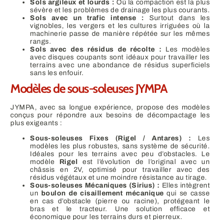
Sols argileux et lourds :
Où la compaction est la plus
sévère et les problèmes de drainage les plus courants.
Sols avec un trafic intense :
Surtout dans les
vignobles, les vergers et les cultures irriguées où la
machinerie passe de manière répétée sur les mêmes
rangs.
Sols avec des résidus de récolte :
Les modèles
avec disques coupants sont idéaux pour travailler les
terrains avec une abondance de résidus superficiels
sans les enfouir.
Modèles de sous-soleuses JYMPA
JYMPA, avec sa longue expérience, propose des modèles
conçus pour répondre aux besoins de décompactage les
plus exigeants :
Sous-soleuses Fixes (Rigel / Antares) :
Les
modèles les plus robustes, sans système de sécurité.
Idéales pour les terrains avec peu d’obstacles. Le
modèle
Rigel
est l’évolution de l’original avec un
châssis en 2V, optimisé pour travailler avec des
résidus végétaux et une moindre résistance au tirage.
Sous-soleuses Mécaniques (Sirius) :
Elles intègrent
un
boulon de cisaillement mécanique
qui se casse
en cas d’obstacle (pierre ou racine), protégeant le
bras et le tracteur. Une solution efficace et
économique pour les terrains durs et pierreux.