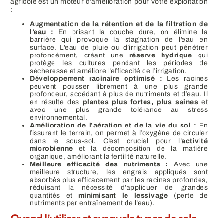
agricole est un moteur d’amélioration pour votre exploitation
:
Augmentation de la rétention et de la filtration de
l’eau :
En brisant la couche dure, on élimine la
barrière qui provoque la stagnation de l’eau en
surface. L’eau de pluie ou d’irrigation peut pénétrer
profondément, créant une
réserve hydrique
qui
protège les cultures pendant les périodes de
sécheresse et améliore l’efficacité de l’irrigation.
Développement racinaire optimisé :
Les racines
peuvent pousser librement à une plus grande
profondeur, accédant à plus de nutriments et d’eau. Il
en résulte des
plantes plus fortes, plus saines
et
avec une plus grande tolérance au stress
environnemental.
Amélioration de l’aération et de la vie du sol :
En
fissurant le terrain, on permet à l’oxygène de circuler
dans le sous-sol. C’est crucial pour l’
activité
microbienne
et la décomposition de la matière
organique, améliorant la fertilité naturelle.
Meilleure efficacité des nutriments :
Avec une
meilleure structure, les engrais appliqués sont
absorbés plus efficacement par les racines profondes,
réduisant la nécessité d’appliquer de grandes
quantités et
minimisant le lessivage
(perte de
nutriments par entraînement de l’eau).