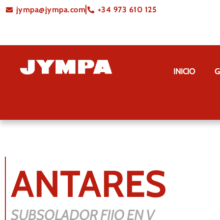
jympa@jympa.com
+34 973 610 125
INICIO
G
ANTARES
SUBSOLADOR FIJO EN V