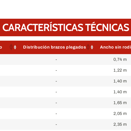
CARACTERÍSTICAS TÉCNICAS
o
Distribución brazos plegados
Ancho sin rodi
o
Distribución brazos plegados
Ancho sin rodi
-
0,74 m
-
1,22 m
-
1,40 m
-
1,40 m
-
1,65 m
-
2,05 m
-
2,35 m