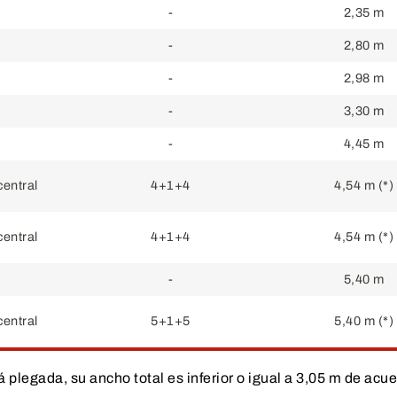
-
2,35 m
-
2,80 m
-
2,98 m
-
3,30 m
-
4,45 m
central
4+1+4
4,54 m
(*)
central
4+1+4
4,54 m
(*)
-
5,40 m
central
5+1+5
5,40 m
(*)
legada, su ancho total es inferior o igual a 3,05 m de acuer