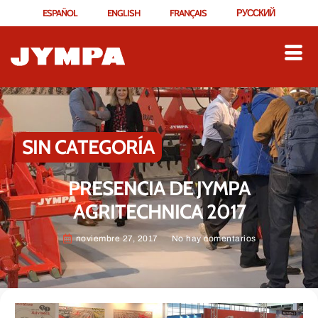
ESPAÑOL
ENGLISH
FRANÇAIS
РУССКИЙ
SIN CATEGORÍA
PRESENCIA DE JYMPA
AGRITECHNICA 2017
noviembre 27, 2017
No hay comentarios