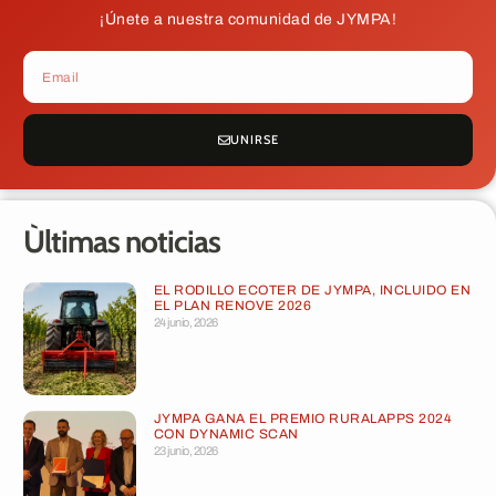
¡Únete a nuestra comunidad de JYMPA!
UNIRSE
Ùltimas noticias
EL RODILLO ECOTER DE JYMPA, INCLUIDO EN
EL PLAN RENOVE 2026
24 junio, 2026
JYMPA GANA EL PREMIO RURALAPPS 2024
CON DYNAMIC SCAN
23 junio, 2026