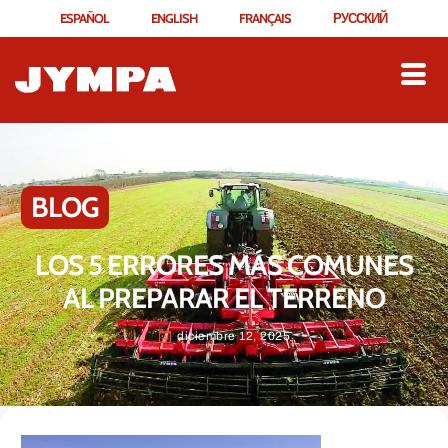
ESPAÑOL
ENGLISH
FRANÇAIS
РУССКИЙ
BLOG
LOS 5 ERRORES MÁS COMUNES
AL PREPARAR EL TERRENO
diciembre 12, 2025