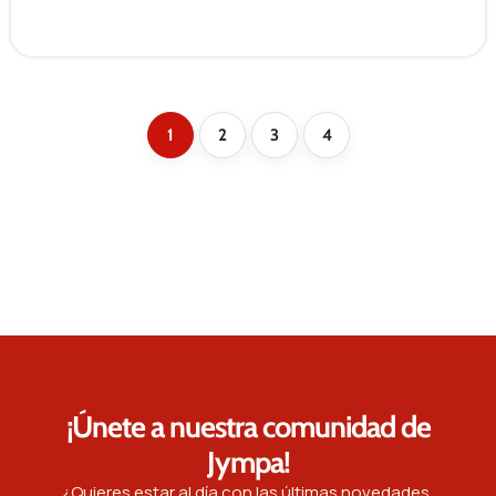
1
2
3
4
¡Únete a nuestra comunidad de
Jympa!
¿Quieres estar al día con las últimas novedades,