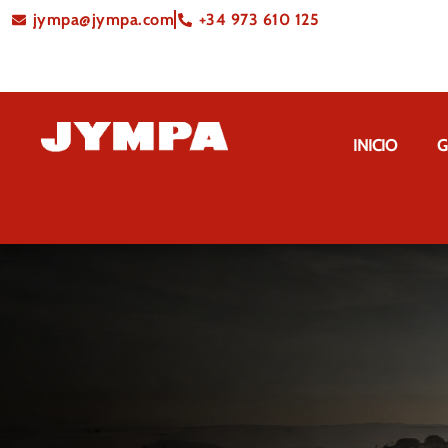
jympa@jympa.com
+34 973 610 125
INICIO
G