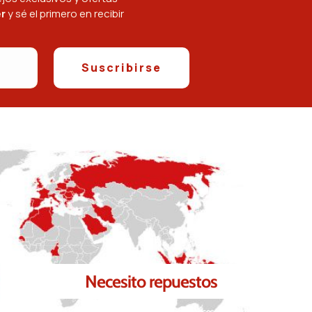
r
y sé el primero en recibir
Suscribirse
Necesito repuestos
Te ayudamos a encontrar los repuestos necesarios para ti