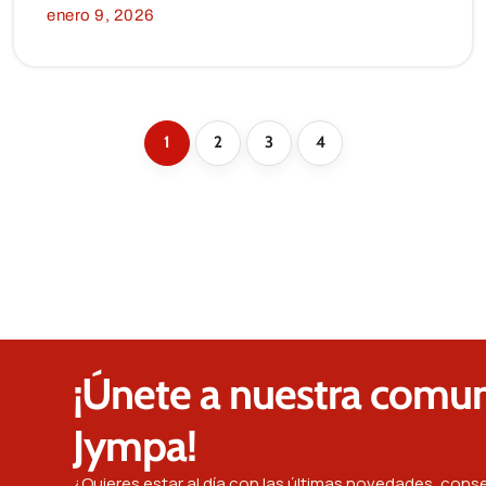
enero 9, 2026
1
2
3
4
¡Únete a nuestra comu
Jympa!
¿Quieres estar al día con las últimas novedades, conse