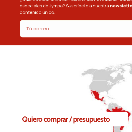
especiales de Jympa? Suscríbete a nuestra
newslette
contenido único.
 ayudarte.
Quiero comprar / presupuesto
Solicita tu presupuesto sin compromiso