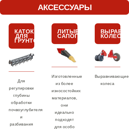
АКСЕССУАРЫ
КАТОК
ЛИТЫЕ
ВЫРАВН
ДЛЯ
САПОГИ
КОЛЕСА
ГРУНТОЗАЦЕПОВ
Изготовленные
Выравнивающие
Для
из более
колеса
регулировки
износостойких
глубины
материалов,
обработки
они
почвоуглубителя
идеально
и
подходят
разбивания
для особо