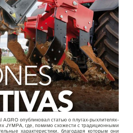
nal AGRO
опубликовал статью о плугах-рыхлителях-
ях JYMPA, где, помимо схожести с традиционными
тельные характеристики, благодаря которым они