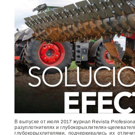
В выпуске от июля 2017 журнал
Revista Profesio
разуплотнителях и глубокорыхлителях-щелевател
глубокорыхлителями, подчеркивались их отличи