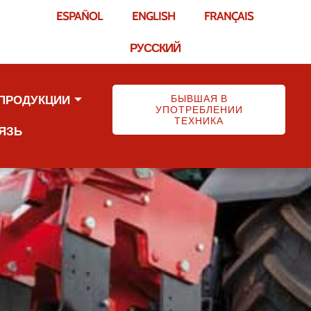
ESPAÑOL
ENGLISH
FRANÇAIS
РУССКИЙ
БЫВШАЯ В
 ПРОДУКЦИИ
УПОТРЕБЛЕНИИ
ТЕХНИКА
ЯЗЬ