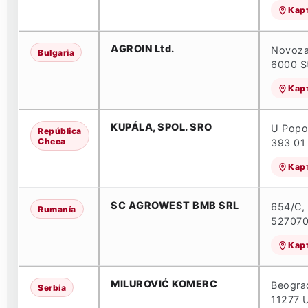
Кар
AGROIN Ltd.
Novoza
Bulgaria
6000 St
Кар
KUPÁLA, SPOL. SRO
U Popo
República
Checa
393 01 
Кар
SC AGROWEST BMB SRL
654/C,
Rumanía
527070
Кар
MILUROVIĆ KOMERC
Beogra
Serbia
11277 U