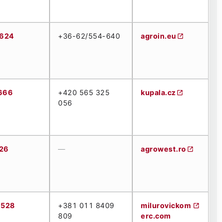
624
+36-62/554-640
agroin.eu
666
+420 565 325
kupala.cz
056
26
—
agrowest.ro
 528
+381 011 8409
milurovickom
809
erc.com
0