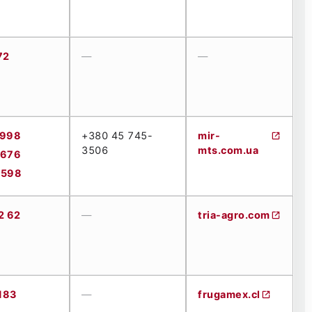
72
—
—
5998
+380 45 745-
mir-
3506
mts.com.ua
3676
2598
2 62
—
tria-agro.com
183
—
frugamex.cl