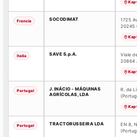
Кар
SOCODIMAT
1725 A
Francia
20245 
Кар
SAVE S.p.A.
Viale d
Italia
20864 A
Кар
J. INÁCIO - MÁQUINAS
R. da L
Portugal
AGRÍCOLAS, LDA
(Portug
Кар
TRACTORUSSEIRA LDA
EN 8, 
Portugal
(Portug