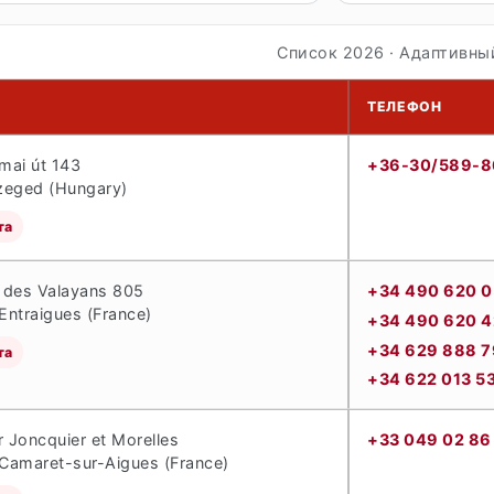
Список 2026 · Адаптивны
ТЕЛЕФОН
mai út 143
+36-30/589-8
zeged (Hungary)
та
 des Valayans 805
+34 490 620 
ntraigues (France)
+34 490 620 
+34 629 888 7
та
+34 622 013 5
r Joncquier et Morelles
+33 049 02 86
Camaret-sur-Aigues (France)