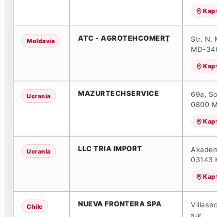
Кар
ATC - AGROTEHCOMERŢ
Str. N.
Moldavia
MD-3401
Кар
MAZURTECHSERVICE
69a, So
Ucrania
0800 M
Кар
LLC TRIA IMPORT
Akademi
Ucrania
03143 K
Кар
NUEVA FRONTERA SPA
Villase
Chile
sur