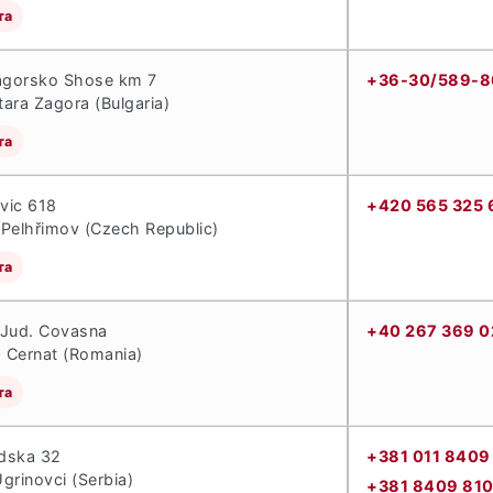
та
gorsko Shose km 7
+36-30/589-8
ara Zagora (Bulgaria)
та
vic 618
+420 565 325 
Pelhřimov (Czech Republic)
та
 Jud. Covasna
+40 267 369 0
 Cernat (Romania)
та
dska 32
+381 011 8409
grinovci (Serbia)
+381 8409 81