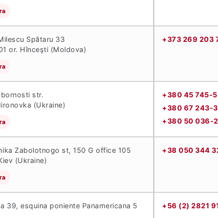
та
 Milescu Spătaru 33
+373 269 203 
 or. Hînceşti (Moldova)
та
bornosti str.
+380 45 745-
ironovka (Ukraine)
+380 67 243-
+380 50 036-
та
ka Zabolotnogo st, 150 G office 105
+38 050 344 3
iev (Ukraine)
та
ca 39, esquina poniente Panamericana 5
+56 (2) 2821 9