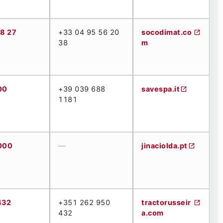
08 27
+33 04 95 56 20
socodimat.co
38
m
00
+39 039 688
savespa.it
1181
000
—
jinaciolda.pt
432
+351 262 950
tractorusseir
432
a.com