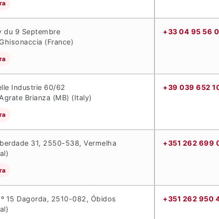
та
v du 9 Septembre
+33 04 95 56 
Ghisonaccia (France)
та
elle Industrie 60/62
+39 039 652 1
grate Brianza (MB) (Italy)
та
iberdade 31, 2550-538, Vermelha
+351 262 699 
al)
та
Nº 15 Dagorda, 2510-082, Óbidos
+351 262 950 
al)